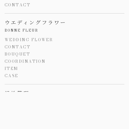
CONTACT
ウエディングフラワー
BONNE FLEUR
WEDDING FLOWER
CONTACT
BOUQUET
COORDINATION
ITEM
CASE
緑地管理
LANDSCAPE & GREEN MANAGEMENT
CONTACT
CASE